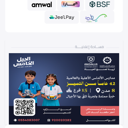
مســـاحة إعلانيـــــة