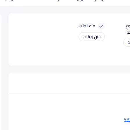
وع
فئة الطلاب
ة
بنين و بنات
ة
يقة