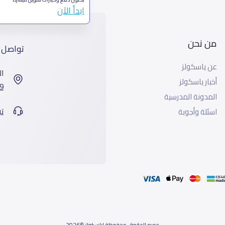
ابدأ الآن
من نحن
تواصل 
عن ياسكولز
ال
أخبار ياسكولز
7899 طريق 
المدونة المدرسية
ت
اسئلة وأجوبة
جميع الحقوق محفوظة لياسكولز ©2026