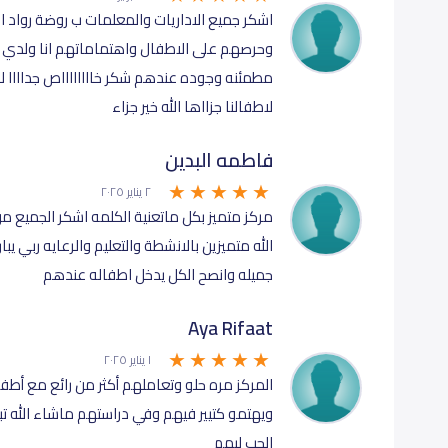
اشكر جميع الاداريات والمعلمات ب روضة رواد ا
مطمئنه وجوده عندهم شكر خااااااااص جداااا ل
لاطفالنا جزااها الله خير جزاء
فاطمه البدين
٢ يناير ٢٠٢٥
مركز متميز بكل ماتعنية الكلمه اشكر الجميع 
الله متميزين بالانشطة والتعليم والرعايه ربي يب
جميله وانصح الكل يدخل اطفاله عندهم
Aya Rifaat
١ يناير ٢٠٢٥
المركز مره حلو وتعاملهم أكثر من رائع مع أط
ويهتمو كتيير فيهم وفي دراستهم ماشاء الله ت
الحب ليهم