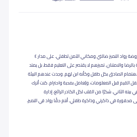
بعد معاناة طويلة مع عدة روضات، وجدت في روضة رواد التميز ضالتي ومكاني الآمن لطفلي. على مدار ٤
بالرضا والامتنان. تميزهم لا يقتصر على التعليم فقط، بل يمتد
الاهتمام الصادق بكل طفل وكأنه ابن لهم. وجدت عندهم البيئة
فل القيم قبل المعلومات، ويُعامل بمحبة واحترام. كنت أترك
يته الثاني. شكرًا من القلب لكل الكادر الرائع، إدارة
 محفورة في ذاكرتي وذاكرة طفلي. أنتم حقًا رواد في التميز،