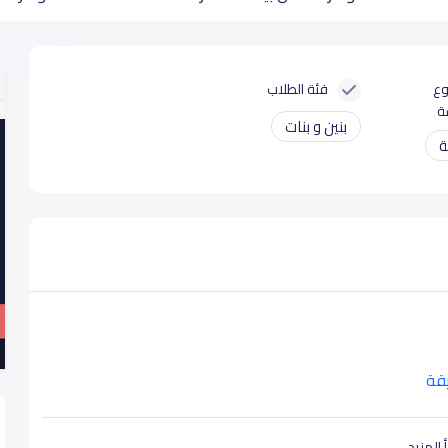
وع
فئة الطلاب
ة
بنين و بنات
ة
يقة
 المزيد