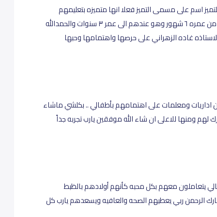
لتميز اسم على مسمى التميز فعلا انها متميزه بتعليمهم
وحرصهم على الاطفال واهتماماتهم انا ولدي من عمره ٦ شهور وهو عندهم الى عمر ٣ سنوات والحمدالله
لاستاذه غاده الزهراني على حرصها واهتمامها وحبها
من اداريات ومعلمات على اهتمامهم بأطفالي .. بكلشي ماشاء
ارك لهم ومنها للاعلى ان شاء الله موفقين يارب تجربه جداً
فالي يتعاملون معهم بكل محبه كأنهم أولادهم بالظبط
بارك الرحمن ربي يعطيهم الصحه والعافيه ويسعدهم يارب كل