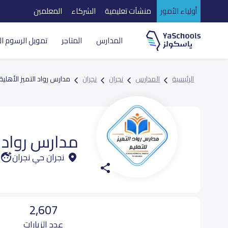
أولياء الأمور
منشآت تعليمية
الشركاء
المعلمين
المدارس
المتاجر
تمويل الرسوم ال
الرئيسية
المدارس
نجران
نجران
مدارس رواد التميز الأهلية
مدارس رواد ا
نجران حي نجران
2,607
عدد الزيارات