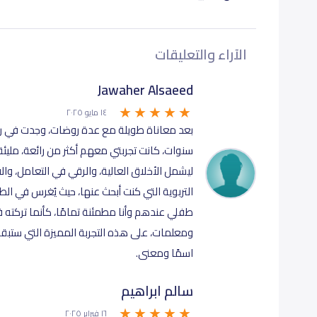
الآراء والتعليقات
Jawaher Alsaeed
١٤ مايو ٢٠٢٥
سنوات، كانت تجربتي معهم أكثر من رائعة، مليئة 
ليشمل الأخلاق العالية، والرقي في التعامل، و
التربوية التي كنت أبحث عنها، حيث يُغرس في الط
طفلي عندهم وأنا مطمئنة تمامًا، كأنما تركته في ب
ومعلمات، على هذه التجربة المميزة التي ستبقى
اسمًا ومعنى.
سالم ابراهيم
١٦ فبراير ٢٠٢٥