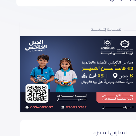
مســـاحة إعلانيـــــة
المدارس المميزة