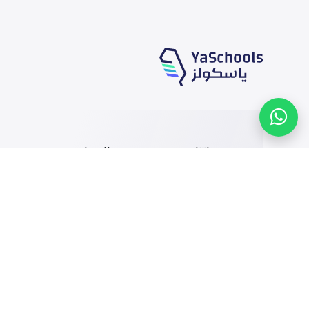
خدماتنا
المدارس
الوظائف
أخبار المدارس
المتاجر
دليل المدارس
الإعلان مع ياسكولز
خريطة المدارس
التمويل
أضف المدرسة
إضافة شريك
تصفح بالمدينة والحى
التقويم الدراسي