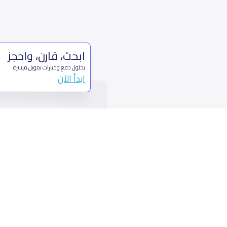
ابحث، قارن، واحجز
بحلول دفع وخيارات تمويل ميسرة
ابدأ الآن
من نحن
تواصل 
عن ياسكولز
ال
أخبار ياسكولز
7899 طريق 
المدونة المدرسية
ت
اسئلة وأجوبة