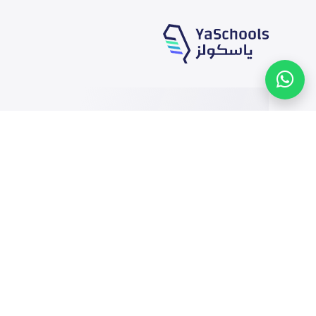
خدماتنا
المدارس
الوظائف
أخبار المدارس
المتاجر
دليل المدارس
الإعلان مع ياسكولز
خريطة المدارس
التمويل
أضف المدرسة
إضافة شريك
تصفح بالمدينة والحى
التقويم الدراسي