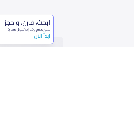
ابحث، قارن، واحجز
بحلول دفع وخيارات تمويل ميسرة
ابدأ الآن
من نحن
تواصل 
عن ياسكولز
ال
أخبار ياسكولز
7899 طريق 
المدونة المدرسية
ت
اسئلة وأجوبة