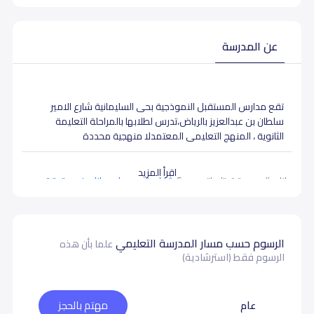
عن المدرسة
تقع مدارس المستقبل النموذجية بحى السليمانية شارع الامير
سلطان بن عبدالعزيز بالرياض،تدرس لطلابها بالمراحلة التعليمة
الثانوية ، المنهج التعليمى المعتمدلا منهجية محددة
اقرأ المزيد
بيانات المدرسة تحتاج لتصحيح ؟
شارك بتصحيح اي بيانات غير دقيقة
الرسوم حسب مسار المدرسة التعليمي
علما بأن هذه
الرسوم فقط (استرشادية)
عام
مهتم بالحجز