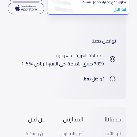
بحلول دفع وخيارات تمويل ميسرة
ابدأ الآن
تواصل معنا
المملكة العربية السعودية
7899 طريق الثمامة، حي الربيع، الرياض 11564
تواصل معنا
خدماتنا
المدارس
من نحن
الوظائف
أخبار المدارس
عن ياسكولز