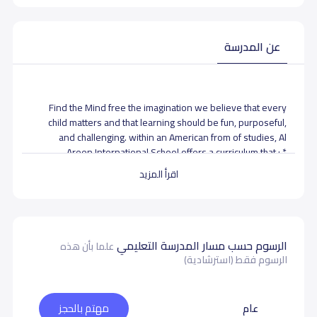
عن المدرسة
Find the Mind free the imagination we believe that every
child matters and that learning should be fun, purposeful,
and challenging. within an American from of studies, Al
Areen International School offers a curriculum that : *
Reinforces Islamic Values. * Is aligned with college and work
اقرأ المزيد
expectations. * is clear, understandable and consistent.
- الرؤيا -
Our Vision Is To Create A K-12 School That Is Highly
الرسوم حسب مسار المدرسة التعليمي
علما بأن هذه
Regarded For Its Academic Excellence, And For Its
الرسوم فقط (استرشادية)
Contribution In Actively Serving And Improving The
Community In Which It Operates.
- الرسالة -
عام
مهتم بالحجز