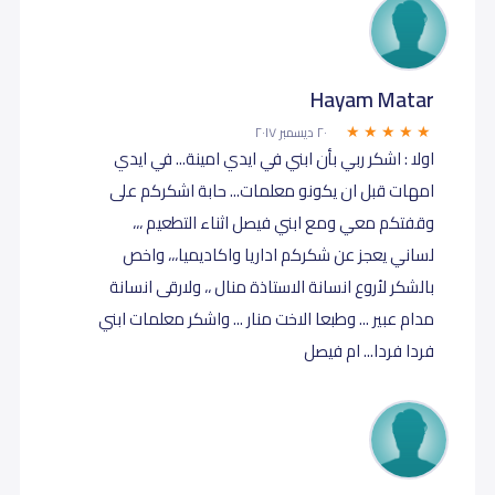
٢٠ ديسمبر ٢٠١٧
اولا : اشكر ربي بأن ابني في ايدي امينة... في ايدي
امهات قبل ان يكونو معلمات... حابة اشكركم على
وقفتكم معي ومع ابني فيصل اثناء التطعيم ،،،
لساني يعجز عن شكركم اداريا واكاديميا،،، واخص
بالشكر لأروع انسانة الاستاذة منال ،، ولارقى انسانة
مدام عبير ... وطبعا الاخت منار ... واشكر معلمات ابني
فردا فردا... ام فيصل