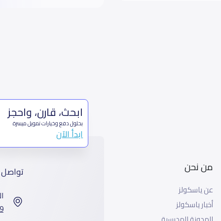
ابحث، قارن، واحجز
بحلول دفع وخيارات تمويل ميسرة
ابدأ الآن
من نحن
تواصل 
عن ياسكولز
ال
أخبار ياسكولز
7899 طريق 
المدونة المدرسية