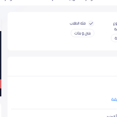
وع
فئة الطلاب
ة
بنين و بنات
ة
يقة
 المزيد