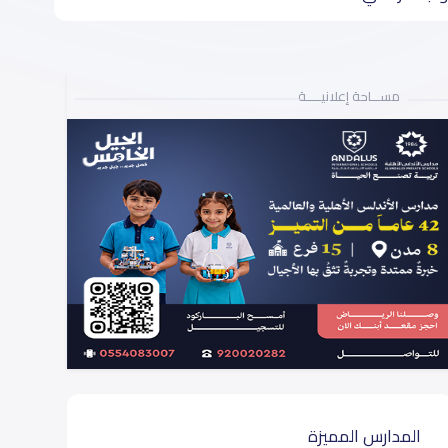
مســـاحة إعلانيـــــة
المدارس المميزة