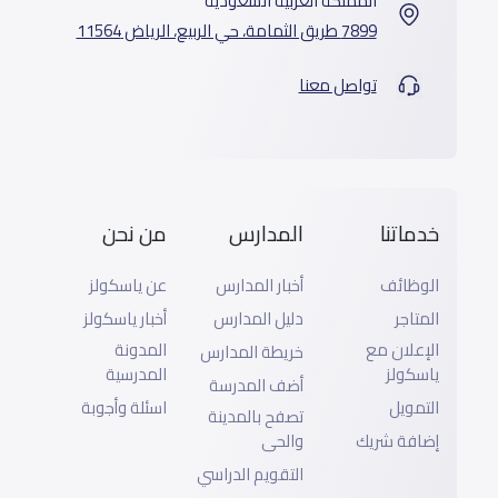
المملكة العربية السعودية
7899 طريق الثمامة، حي الربيع، الرياض 11564
تواصل معنا
خدماتنا
المدارس
من نحن
الوظائف
أخبار المدارس
عن ياسكولز
المتاجر
دليل المدارس
أخبار ياسكولز
الإعلان مع
المدونة
خريطة المدارس
ياسكولز
المدرسية
أضف المدرسة
التمويل
اسئلة وأجوبة
تصفح بالمدينة
إضافة شريك
والحى
التقويم الدراسي