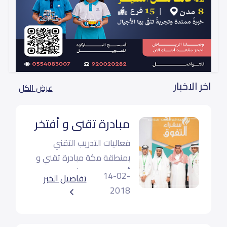
اخر الاخبار
عرض الكل
مبادرة تقني و أفتخر
فعاليات ⁧‫التدريب التقني
بمنطقة مكة مبادرة ⁧‫تقني و
أفتخر في‬⁩ تحت شعار ⁧‫كيف
14-02-
تفاصيل الخبر
نكون قدوة
2018