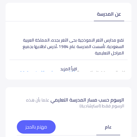
عن المدرسة
تقع مدارس الثغر النموذجية بحى الثغر بجده، المملكة العربية
السعودية. تأسست المدرسة عام 1984 ،تُدرس لطلابها بجميع
المراحل التعليمية
اقرأ المزيد
بيانات المدرسة تحتاج لتصحيح ؟
شارك بتصحيح اي بيانات غير دقيقة
الرسوم حسب مسار المدرسة التعليمي
علما بأن هذه
الرسوم فقط (استرشادية)
عام
مهتم بالحجز