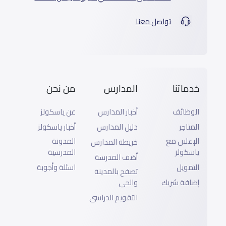
تواصل معنا
خدماتنا
المدارس
من نحن
الوظائف
أخبار المدارس
عن ياسكولز
المتاجر
دليل المدارس
أخبار ياسكولز
الإعلان مع
المدونة
خريطة المدارس
ياسكولز
المدرسية
أضف المدرسة
التمويل
اسئلة وأجوبة
تصفح بالمدينة
إضافة شريك
والحى
التقويم الدراسي