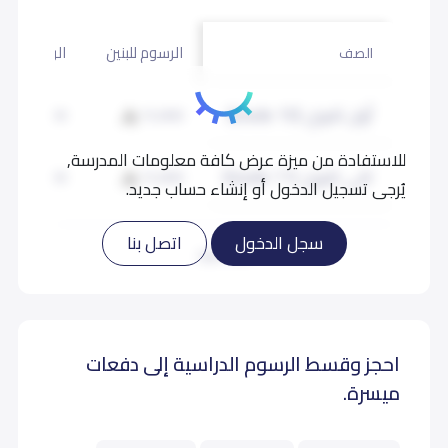
الرسوم للبنين
الرسوم للبن
الصف
أول ثانوي (Grade 10)
15,000
15,000
للاستفادة من ميزة عرض كافة معلومات المدرسة,
ثاني ثانوي (Grade 11)
15,000
15,000
يُرجى تسجيل الدخول أو إنشاء حساب جديد.
ثالث ثانوي (Grade 12)
15,000
15,000
سجل الدخول
اتصل بنا
اقرأ المزيد
احجز وقسط الرسوم الدراسية إلى دفعات
ميسرة.