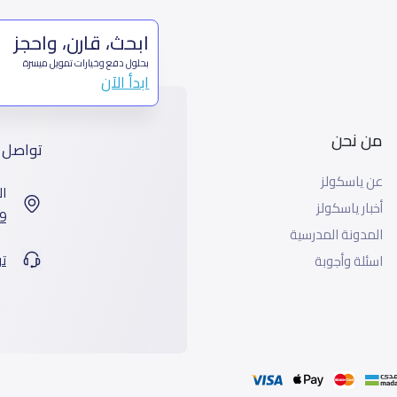
ابحث، قارن، واحجز
بحلول دفع وخيارات تمويل ميسرة
ابدأ الآن
من نحن
تواصل 
عن ياسكولز
ال
أخبار ياسكولز
7899 طريق 
المدونة المدرسية
ت
اسئلة وأجوبة