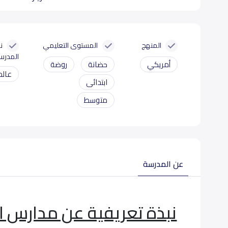
المنهج
المستوى التعليمي
ن
المدرس
أمريكي
حضانة
روضة
عالم
ابتدائى
متوسط
عن المدرسة
نبذة تعريفية عن مدارس الت