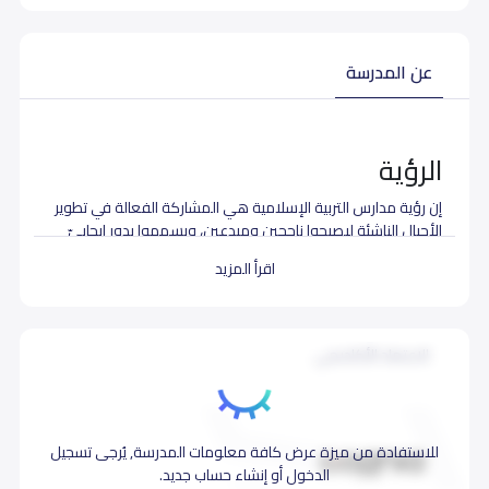
عن المدرسة
الرؤية
إن رؤية مدارس التربية الإسلامية هي المشاركة الفعالة في تطوير
الأجيال الناشئة ليصبحوا ناجحين ومبدعين، ويسهموا بدورٍ إيجابيّ
في نمو الوطن واستقراره ونهضة مجتمعه.
اقرأ المزيد
الرسالة
تحرص مدارس التربية الإسلامية على تزويد الطلاب و الطالبات
الاعتماد الأكاديمي
بمهارات الحياة وفنونها التي يحتاجونها ليصبحوا متحفزين ذاتياً
للتعلم مدى الحياة، وليصبحوا مواطنين قادرين على الإسهام
بإيجابيةٍ في هذا العالم المتغيّر، مع تمسكهم بقيم المجتمع
وتهدف المدارس إلى تأمين فرصٍ تعليمية متنوعة تدعو الطلاب
للاستفادة من ميزة عرض كافة معلومات المدرسة, يُرجى تسجيل
والطالبات إلى التحدي، وذلك في جوٍّ تعليمي غني، يلهم ويغذي
الدخول أو إنشاء حساب جديد.