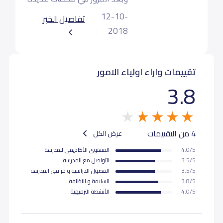
المبني على التفكير
من اجتماعات وحلقات ودورات
Thinking Based learning
12-10-
تفاصيل الخبر
تحتفل مدارسنا بتتويج هذه
2018
(TBL)
الجهود بحصولنا على تجديد
شهادة الاعتماد كأول مدرسة
معتمدة في الشرق الأوسط
تقييمات واراء اولياء الامور
3.8
للتعلم المبني على التفكير
4 من التقييمات
عرض الكل
4.0/5
المستوى اﻷكاديمى للمدرسة
3.5/5
التواصل مع المدرسة
3.5/5
الفصول الدراسية و مرافق المدرسة
3.8/5
السلامة و النظافة
4.0/5
اﻷنشطة الترفيهية