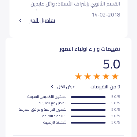
القسم الثانوي بإشراف الأستاذ : وائل عابدين
محاضرة الخلق الذي لا يفارق النبي صل الله عليه و
14-02-2018
تفاصيل الخبر
سلم الابتسامة
تقييمات واراء اولياء الامور
5.0
9 من التقييمات
عرض الكل
5.0/5
المستوى اﻷكاديمى للمدرسة
5.0/5
التواصل مع المدرسة
5.0/5
الفصول الدراسية و مرافق المدرسة
5.0/5
السلامة و النظافة
5.0/5
اﻷنشطة الترفيهية