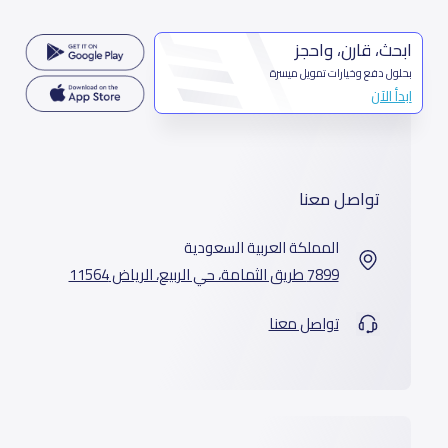
ابحث، قارن، واحجز
بحلول دفع وخيارات تمويل ميسرة
ابدأ الآن
تواصل معنا
المملكة العربية السعودية
7899 طريق الثمامة، حي الربيع، الرياض 11564
تواصل معنا