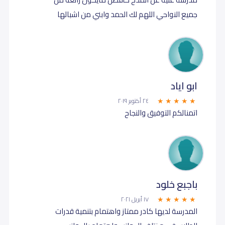
جميع النواحي اللهم لك الحمد وابني من اشبالها
ابو اياد
٢٤ أكتوبر ٢٠١٩
اتمنالكم التوفيق والنجاح
باجبع خلود
١٧ أبريل ٢٠٢١
المدرسة لديها كادر ممتاز واهتمام بتنمية قدرات