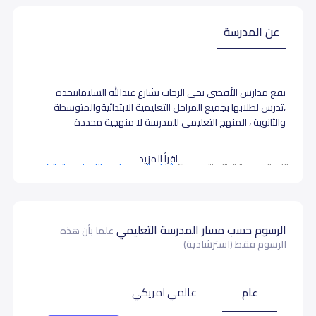
عن المدرسة
تقع مدارس الأقصى بحى الرحاب بشارع عبدالله السليمانبجده
،تدرس لطلابها بجميع المراحل التعليمية الابتدائيةوالمتوسطة
والثانوية ، المنهج التعليمى للمدرسة لا منهجية محددة
اقرأ المزيد
بيانات المدرسة تحتاج لتصحيح ؟
شارك بتصحيح اي بيانات غير دقيقة
الرسوم حسب مسار المدرسة التعليمي
علما بأن هذه
الرسوم فقط (استرشادية)
عام
عالمي امريكي