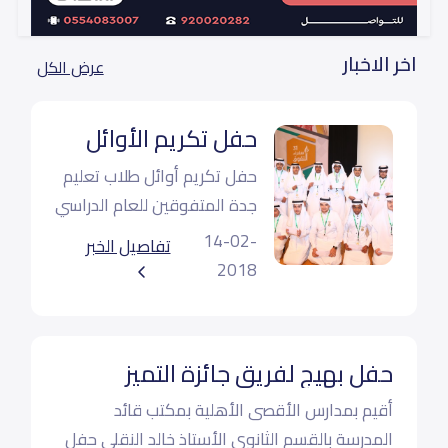
أول ثانوي (Grade 10)
26,000
اخر الاخبار
عرض الكل
ثاني ثانوي (Grade 11)
26,000
حفل تكريم الأوائل
ثالث ثانوي (Grade 12)
26,000
حفل تكريم أوائل طلاب تعليم
جدة المتفوقين للعام الدراسي
١٤٣7- ١٤٣8هـ في المرحلتين
14-02-
تفاصيل الخبر
المتوسطة و الثانوية بقاعة
2018
الملك فيصل للمؤتمرات
بجامعة الملك عبدالعزيز
حفل بهيج لفريق جائزة التميز
أقيم بمدارس الأقصى الأهلية بمكتب قائد
المدرسة بالقسم الثانوي الأستاذ خالد النقلي حفل