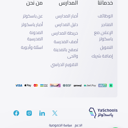
خدماتنا
المدارس
من نحن
الوظائف
أخبار المدارس
عن ياسكولز
المتاجر
دليل المدارس
أخبار ياسكولز
الإعلان مع
المدونة
خريطة المدارس
ياسكولز
المدرسية
أضف المدرسة
التمويل
اسئلة وأجوبة
تصفح بالمدينة
إضافة شريك
والحى
التقويم الدراسي
الدعم
سياسة الخصوصية