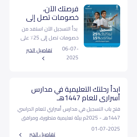
فرصتك الآن،
خصومات تصل إلى
25٪ على الرسوم
بدأ التسجيل الآن استفد من
الدراسية
خصومات تصل إلى 25٪ على
الرسوم الدراسية سجّل الآن
06-07-
تفاصيل الخبر
وامنح أبناءك تعليمًا يليق
2025
بطموحاتهم.
ابدأ رحلتك التعليمية في مدارس
أسراري للعام 1447هـ
فتح باب التسجيل في مدارس أسراري للعام الدراسي
1447هـ - 2025م بيئة تعليمية متطورة، ومرافق
حديثة، وبرامج ترعى الموهبة وتدعم التميز. الرياض
01-07-2025
تفاصيل الخبر
- المغرزات / الياسمين للحجز والاستفسار: