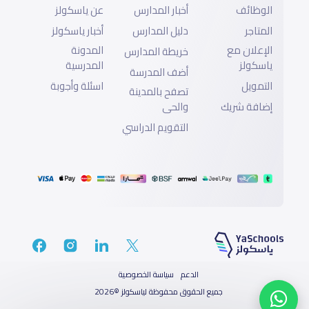
الوظائف
أخبار المدارس
عن ياسكولز
المتاجر
دليل المدارس
أخبار ياسكولز
الإعلان مع
المدونة
خريطة المدارس
ياسكولز
المدرسية
أضف المدرسة
التمويل
اسئلة وأجوبة
تصفح بالمدينة
إضافة شريك
والحى
التقويم الدراسي
الدعم
سياسة الخصوصية
جميع الحقوق محفوظة لياسكولز ©2026