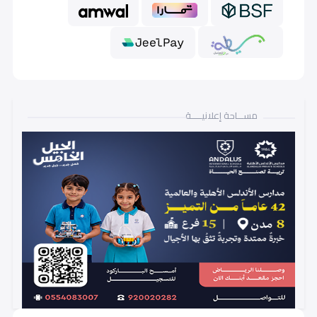
مســـاحة إعلانيـــــة