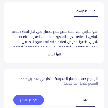
عن المدرسة
تقع مدارس ابناء الامة بشارع شارع عجمان بحى الدار البضاء بمدينة
الرياض، المملكة العربية السعودية. تأسست المدرسة عام 2014
،تُدرس لطلابها بالمراحل التعليمية ابتدائية المنهج التعليمي
للمدرسة يقوم على المنهج أهلية - لا منهجية محدودة بالإضافة
الى المنهج الموضوع من قبل وزارة التعليم السعودية لمادتي
اقرأ المزيد
اللغة العربية والتربية الإسلامية.
بيانات المدرسة تحتاج لتصحيح ؟
شارك بتصحيح اي بيانات غير دقيقة
الرسوم حسب مسار المدرسة التعليمي
علما بأن هذه
الرسوم فقط (استرشادية)
عام
مهتم بالحجز