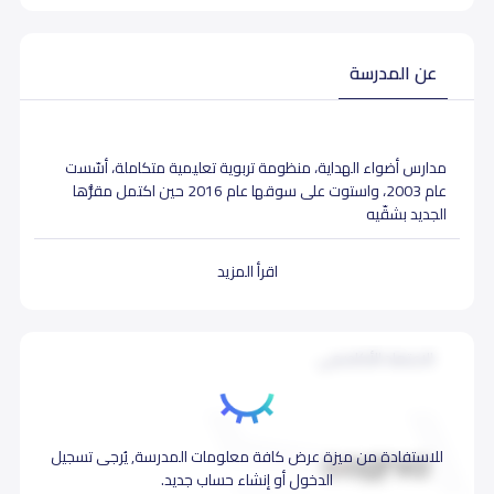
عن المدرسة
مدارس أضواء الهداية، منظومة تربوية تعليمية متكاملة، أسّست
عام 2003، واستوت على سوقها عام 2016 حين اكتمل مقرُّها
الجديد بشقّيه
الأهلي والعالمي في حي التعاون، مشتملاً على مبانيَ مجهّزةٍ
اقرأ المزيد
تجهيزًا رفيع المستوى، يلبّي متطلبات العملية التعليمية. تستقطب
المدارس
فريقًا مدرَّبًا على قدر المسؤولية، يؤمن بالعمل التكاملي، ويدفعه
الولاء المهني لتحقيق أسمى الأهداف بالتنسيق مع ولي الأمر
الاعتماد الأكاديمي
الذي يرى
الاستثمار الحقيقي في أبنائه.
رؤيتنا:
للاستفادة من ميزة عرض كافة معلومات المدرسة, يُرجى تسجيل
أن تكون
الدخول أو إنشاء حساب جديد.
مدارسنا رائدة في التّعلّم الذّاتيّ، والبناء الشّخصيّ، في عصر التّدفّق