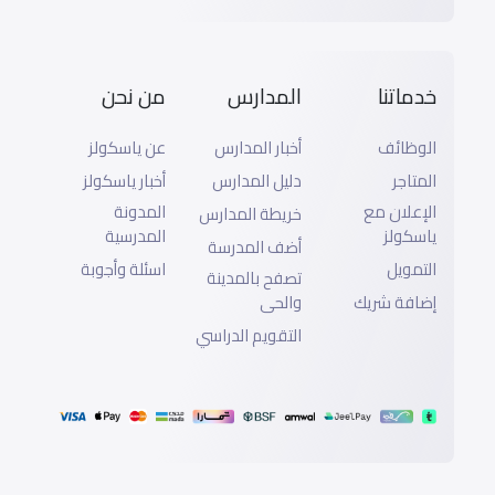
خدماتنا
المدارس
من نحن
الوظائف
أخبار المدارس
عن ياسكولز
المتاجر
دليل المدارس
أخبار ياسكولز
الإعلان مع
المدونة
خريطة المدارس
ياسكولز
المدرسية
أضف المدرسة
التمويل
اسئلة وأجوبة
تصفح بالمدينة
إضافة شريك
والحى
التقويم الدراسي