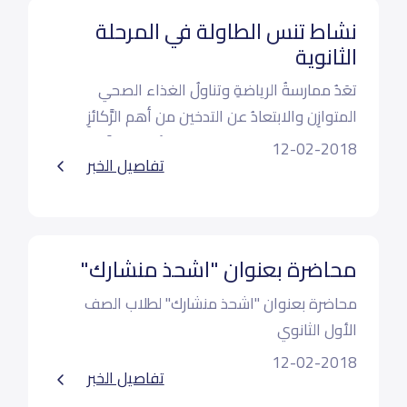
نشاط تنس الطاولة في المرحلة
الثانوية
تعَدُ ممارسةُ الرياضةِ وتناولُ الغذاء الصحي
المتوازِن والابتعادُ عن التدخين من أهم الرَّكائزِ
للمحافطةِ على سلامةِ القلبِ والأوعية الدَّمويَة
12-02-2018
تفاصيل الخبر
وبالتالي على صحةِ وسلامةِ الدّّورةِ الدَّمويّةِ
محاضرة بعنوان "اشحذ منشارك"
محاضرة بعنوان "اشحذ منشارك" لطلاب الصف
الأول الثانوي
12-02-2018
تقديم د. معتز الخطيب
تفاصيل الخبر