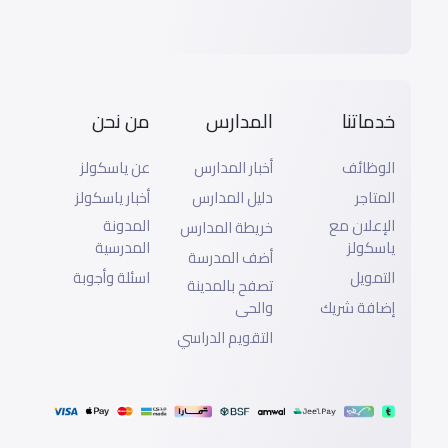
خدماتنا
المدارس
من نحن
الوظائف
أخبار المدارس
عن ياسكولز
المتاجر
دليل المدارس
أخبار ياسكولز
الإعلان مع
المدونة
خريطة المدارس
ياسكولز
المدرسية
أضف المدرسة
التمويل
اسئلة وأجوبة
تصفح بالمدينة
إضافة شريك
والحى
التقويم الدراسي