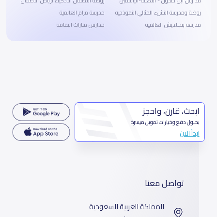
مدارس ابن خلدون - الاهلية-الياسمين
روضة الاطفال الأذكياء لرياض الأطفال
روضة ومدرسة النشء المثالي النموذجية
مدرسة مرام العالمية
مدرسة بنجلاديش العالمية
مدارس منارات اليمامه
ابحث، قارن، واحجز
بحلول دفع وخيارات تمويل ميسرة
ابدأ الآن
تواصل معنا
المملكة العربية السعودية