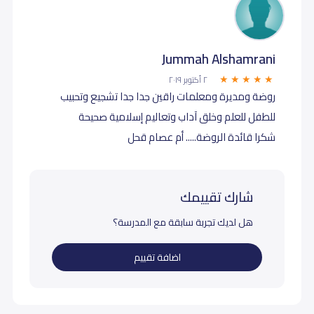
Jummah Alshamrani
٢ أكتوبر ٢٠١٩
روضة ومديرة ومعلمات راقين جدا جدا تشجيع وتحبيب
للطفل للعلم وخلق آداب وتعاليم إسلامية صحيحة
شكرا قائدة الروضة..... أم عصام قحل
شارك تقييمك
هل لديك تجربة سابقة مع المدرسة؟
اضافة تقييم