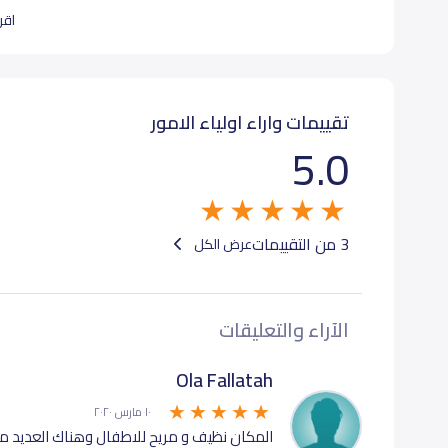
اقرأ
تربية,,, تعليم,,, مرح
تستقبل المدرسة الطلبة من أولاد وبنات
تستقبل المدرسة المراحل الدراسية التالية :حضانه - روضه
تقييمات واراء اولياء الامور
5.0
هذه المدرسة هي مدرسة دولية تدرس المنهاج لا منهج
بيانات المدرسة تحتاج لتصحيح ؟
شارك بتصحيح اي بيانات غير دق
3 من التقييمات
عرض الكل
الآراء والتعليقات
Ola Fallatah
١٠ مارس ٢٠٢٠
المكان نظيف و مريح للاطفال وهناك العديد من