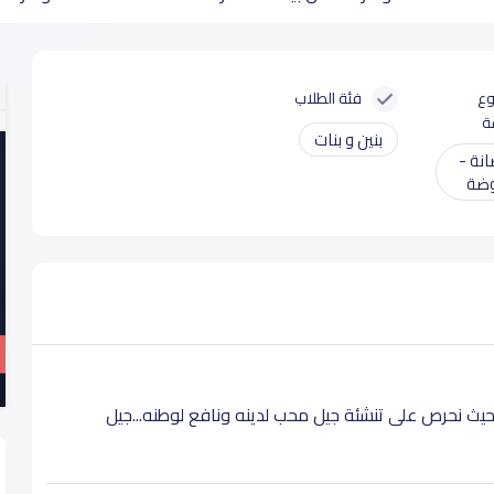
وع
فئة الطلاب
ة
بنين و بنات
نة -
ضة
يث نحرص على تنشئة جيل محب لدينه ونافع لوطنه...جيل