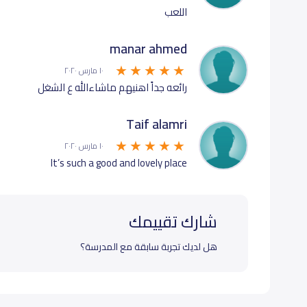
اللعب
manar ahmed
١٠ مارس ٢٠٢٠
رائعه جداً اهنيهم ماشاءالله ع الشغل
Taif alamri
١٠ مارس ٢٠٢٠
It’s such a good and lovely place
شارك تقييمك
هل لديك تجربة سابقة مع المدرسة؟