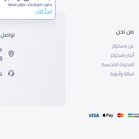
بحلول دفع وخيارات تمويل ميسرة
ابدأ الآن
من نحن
تواصل 
عن ياسكولز
ال
أخبار ياسكولز
7899 طريق 
المدونة المدرسية
ت
اسئلة وأجوبة