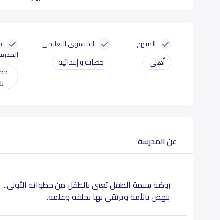
المنهج
المستوى التعليمي
ن
المدرس
أهلي
حضانة و إبتدائية
حضا
رو
عن المدرسة
روضة بسمة الطفل تعنى بالطفل من خطواته الأولى... ح
ينهض بالأمة ويرتقي بها بخلقه وعلمه.
- الرؤيا -