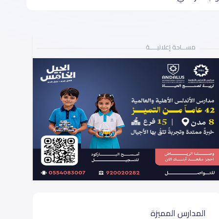
مســـاحة إعلانيـــــة
المدارس المميزة