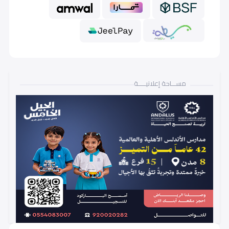
مســـاحة إعلانيـــــة