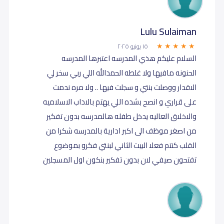
Lulu Sulaiman
١٥ يونيو ٢٠٢٥
السلام عليكم هذي المدرسه اعتبرها المدرسه
الحنونه مافيها ولا غلطه الحمدالله اللي ربي سخر لي
الاقدار ووصلت بنتي و سجلت فيها .. ولا مره ندمت
على قراري و انصح بشده اللي يهتم بالاداب الاسلاميه
والاخلاق العاليه يدخل طفله هالمدرسه بدون تفكير
من اصغر موظف الى اكبر ادارية بالمدرسه شكرا من
القلب كنتم فعلا البيت الثاني لبنتي فكرو بموضوع
تفتحون صيفي لان بدون تفكير بنكون اول المسجلين