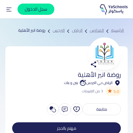
سجل الدخول
الرئيسية
المدارس
الرياض
النرجس
روضة انير الأهلية
روضة انير الأهلية
الرياض حي النرجس
بنين و بنات
★
5.0
3 من التقييمات
متابعة
مهتم بالحجز