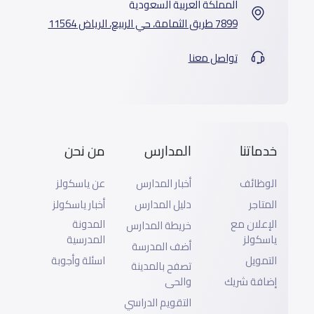
المملكة العربية السعودية
7899 طريق الثمامة، حي الربيع، الرياض 11564
تواصل معنا
خدماتنا
المدارس
من نحن
الوظائف
أخبار المدارس
عن ياسكولز
المتاجر
دليل المدارس
أخبار ياسكولز
الإعلان مع
المدونة
خريطة المدارس
ياسكولز
المدرسية
أضف المدرسة
التمويل
اسئلة وأجوبة
تصفح بالمدينة
إضافة شريك
والحى
التقويم الدراسي