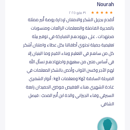
Nourah
٣١ مايو ٢٠٢٥
أتقدم بجزيل الشكر والامتنان لإدارة روضة أُنير ممثلة
بالمديرة الفاضلة والمعلمات الرائعات ومنسوبات
مجتهدات ، على جهودهم المباركة في توفير بيئة
تعليمية جميلة تحتوي أطفالنا بكل عطاء وامتنان أشكر
كل من ساهم في التعليم وبناء القيم وما البنيان إلا
في أساس متين من سعيهم واجتهادهم نسأل الله
لهم الأجر وحُسن الثواب وأخص بالشكر المعلمات في
المرحلة السابقة Kg2 ومعلمات kg3 : أنوار الشمري
غادة الشهري هناء الغفيص موضي الحميدان رابعة
السبرقي وفاء الجيزاني والدة ابن أُنير المحبّ : فيصل
الشافي