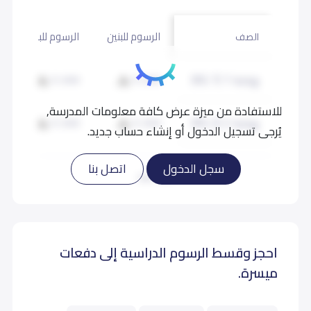
الرسوم للبنين
الرسوم للبنات
الصف
روضة 1 (KG 1)
21,900
21,900
للاستفادة من ميزة عرض كافة معلومات المدرسة,
روضة 2 (KG 2)
21,900
21,900
يُرجى تسجيل الدخول أو إنشاء حساب جديد.
تمهيدي (KG 3)
21,900
21,900
سجل الدخول
اتصل بنا
اقرأ المزيد
احجز وقسط الرسوم الدراسية إلى دفعات
ميسرة.