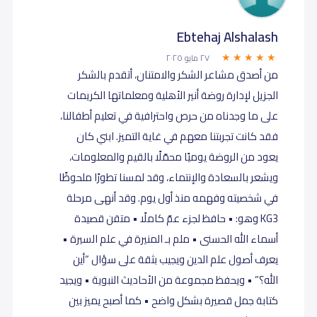
Ebtehaj Alshalash
٢٧ مايو ٢٠٢٥
من أصدق مشاعر الشكر والامتنان، أتقدم بالشكر
الجزيل لإدارة روضة أنير الأهلية ومعلماتها الكريمات
على ما وجدناه من حرص واحترافية في تعليم أطفالنا،
فقد كانت تجربتنا معهم في غاية التميز. ابني كان
يعود من الروضة يوميًا محمّلًا بالقيم والمعلومات،
ويشعر بالسعادة والإنتماء، وقد لمسنا تطورًا ملحوظًا
في شخصيته وفهمه منذ أول يوم. وقد أنهى مرحلة
KG3 وهو: • حافظ لجزء عمّ كاملًا • متقن قصيدة
أسماء الله الحسنى • ملم بـ المنيرة في علم السيرة •
يعرف أصول علم الدين ويجيب بثقة على سؤال “أين
الله؟” • ويحفظ مجموعة من الأحاديث النبوية • ويجيد
كتابة جمل قصيرة بشكل واضح • كما أصبح يميز بين