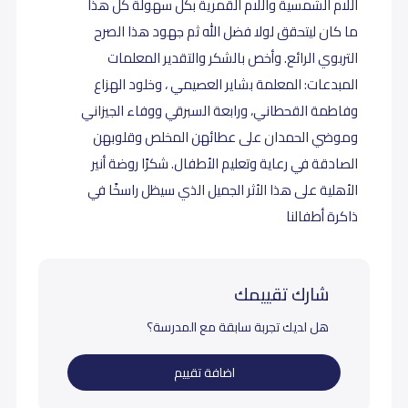
اللام الشمسية واللام القمرية بكل سهولة كل هذا
ما كان ليتحقق لولا فضل الله ثم جهود هذا الصرح
التربوي الرائع. وأخص بالشكر والتقدير المعلمات
المبدعات: المعلمة بشاير العصيمي ، وخلود الهزاع
وفاطمة القحطاني، ورابعة السبرقي ووفاء الجيزاني
وموضي الحمدان على عطائهن المخلص وقلوبهن
الصادقة في رعاية وتعليم الأطفال. شكرًا روضة أنير
الأهلية على هذا الأثر الجميل الذي سيظل راسخًا في
ذاكرة أطفالنا
شارك تقييمك
هل لديك تجربة سابقة مع المدرسة؟
اضافة تقييم