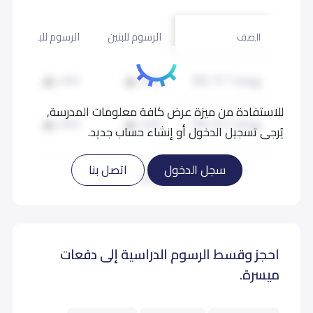
الرسوم للبنين
الرسوم للبنات
الصف
روضة 1 (KG 1)
4,800
4,800
للاستفادة من ميزة عرض كافة معلومات المدرسة,
روضة 2 (KG 2)
4,800
4,800
يُرجى تسجيل الدخول أو إنشاء حساب جديد.
تمهيدي (KG 3)
4,800
4,800
سجل الدخول
اتصل بنا
اقرأ المزيد
احجز وقسط الرسوم الدراسية إلى دفعات
ميسرة.