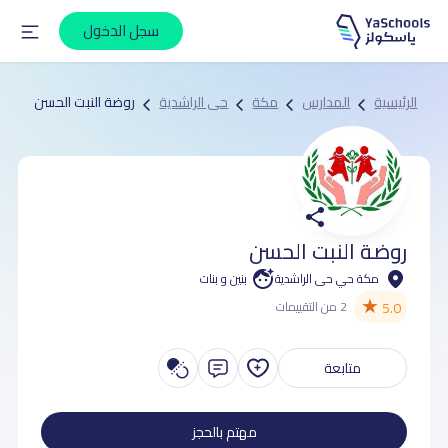
سجل الدخول
الرئيسية
المدارس
مكة
حى الراشدية
روضة النبت الحسن
روضة النبت الحسن
مكة حي حى الراشدية
بنين و بنات
★
5.0
2 من التقييمات
متابعة
مهتم بالحجز