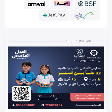
مســـاحة إعلانيـــــة