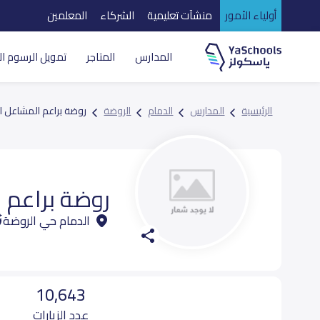
أولياء الأمور
منشآت تعليمية
الشركاء
المعلمين
المدارس
المتاجر
تمويل الرسوم ال
الرئيسية
المدارس
الدمام
الروضة
روضة براعم المشاعل ال
روضة براعم 
الدمام حي الروضة
10,643
عدد الزيارات