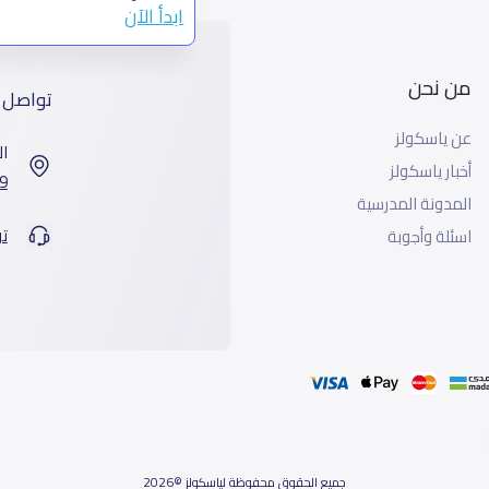
ابدأ الآن
من نحن
تواصل 
عن ياسكولز
ال
أخبار ياسكولز
7899 طريق 
المدونة المدرسية
ت
اسئلة وأجوبة
جميع الحقوق محفوظة لياسكولز ©2026