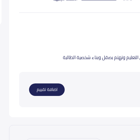
30,000
30,
30,000
30,
35,000
35,
تعليم وتهتم بصقل وبناء شخصية الطالبة
35,000
35,
اضافة تقييم
36,000
36,