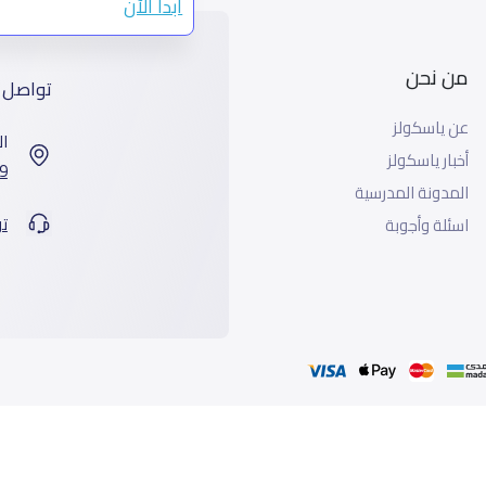
ابدأ الآن
من نحن
تواصل 
عن ياسكولز
ال
أخبار ياسكولز
7899 طريق 
المدونة المدرسية
ت
اسئلة وأجوبة
جميع الحقوق محفوظة لياسكولز ©2026