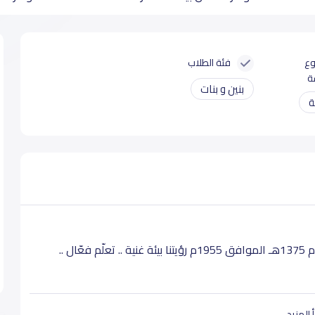
وع
فئة الطلاب
ة
بنين و بنات
ة
أسست الأميرة عفت الثنيان دار الحنان في مدينة جدة عام 1375هـ الموافق 1955م رؤيتنا بيئة غنية .. تعلّم فعّال ..
Da
 المزيد