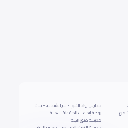
مدارس رواد الخليج -ابحر الشمالية - جدة
مدارس بوابة العلم العالمية 2-فرع
روضة إبداعات الطفولة الأهلية
مدرسة طيور الجنة
مدرسة التربية النموذجيه - مجمع الروابي