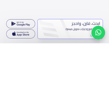
ابحث، قارن، واحجز
بحلول دفع وخيارات تمويل ميسرة
ابدأ الآن
تواصل معنا
المملكة العربية السعودية
7899 طريق الثمامة، حي الربيع، الرياض 11564
تواصل معنا
فيسبوك
تويتر
البريد الإلكتروني
واتساب
مشاركة الرابط
مسح رمز الQR