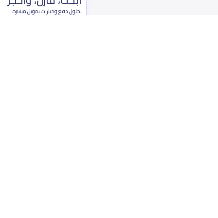
بحلول دفع وخيارات تمويل ميسرة
ابدأ الآن
من نحن
تواصل 
عن ياسكولز
ال
أخبار ياسكولز
7899 طريق 
المدونة المدرسية
ت
اسئلة وأجوبة