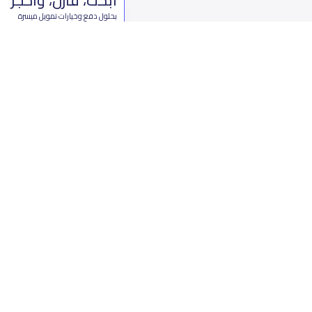
بحلول دفع وخيارات تمويل ميسرة
ابدأ الآن
من نحن
تواصل 
عن ياسكولز
ال
أخبار ياسكولز
7899 طريق 
المدونة المدرسية
ت
اسئلة وأجوبة