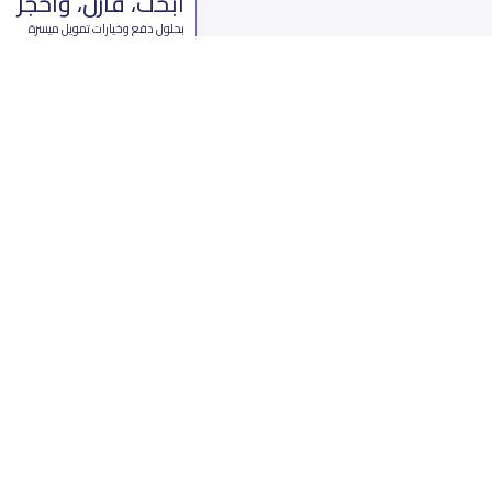
ابحث، قارن، واحجز
بحلول دفع وخيارات تمويل ميسرة
ابدأ الآن
من نحن
تواصل 
عن ياسكولز
ال
أخبار ياسكولز
7899 طريق 
المدونة المدرسية
ت
اسئلة وأجوبة