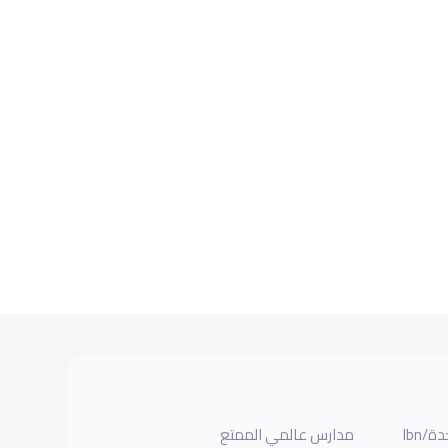
مدارس ابن خلدون العالميه بجدة/Ibn
مدارس عالمي الممتع