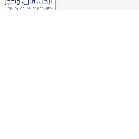
ابحث، قارن، واحجز
بحلول دفع وخيارات تمويل ميسرة
ابدأ الآن
من نحن
تواصل 
عن ياسكولز
ال
أخبار ياسكولز
7899 طريق 
المدونة المدرسية
ت
اسئلة وأجوبة