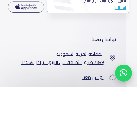
بحلول دفع وخيارات تمويل ميسرة
ابدأ الآن
تواصل معنا
المملكة العربية السعودية
7899 طريق الثمامة، حي الربيع، الرياض 11564
تواصل معنا
خدماتنا
المدارس
من نحن
الوظائف
أخبار المدارس
عن ياسكولز