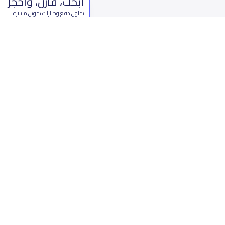
ابحث، قارن، واحجز
بحلول دفع وخيارات تمويل ميسرة
ابدأ الآن
من نحن
تواصل 
عن ياسكولز
ال
أخبار ياسكولز
7899 طريق 
المدونة المدرسية
ت
اسئلة وأجوبة