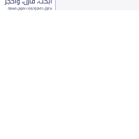
ابحث، قارن، واحجز
بحلول دفع وخيارات تمويل ميسرة
ابدأ الآن
من نحن
تواصل 
عن ياسكولز
ال
أخبار ياسكولز
7899 طريق 
المدونة المدرسية
ت
اسئلة وأجوبة