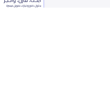
بحلول دفع وخيارات تمويل ميسرة
ابدأ الآن
من نحن
تواصل 
عن ياسكولز
ال
أخبار ياسكولز
7899 طريق 
المدونة المدرسية
ت
اسئلة وأجوبة