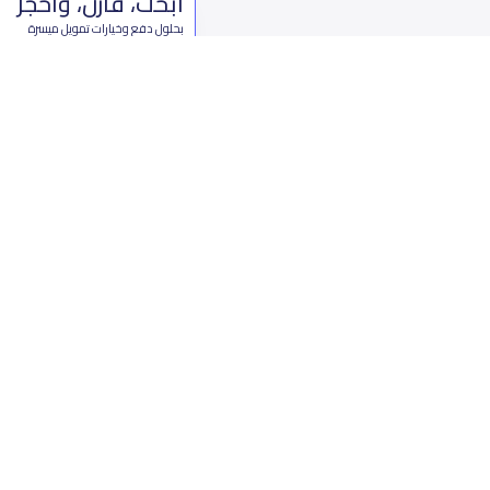
ابحث، قارن، واحجز
بحلول دفع وخيارات تمويل ميسرة
ابدأ الآن
من نحن
تواصل 
عن ياسكولز
ال
أخبار ياسكولز
7899 طريق 
المدونة المدرسية
ت
اسئلة وأجوبة