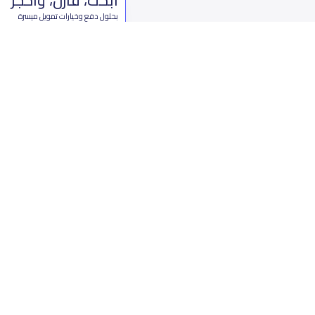
بحلول دفع وخيارات تمويل ميسرة
ابدأ الآن
من نحن
تواصل 
عن ياسكولز
ال
أخبار ياسكولز
7899 طريق 
المدونة المدرسية
ت
اسئلة وأجوبة