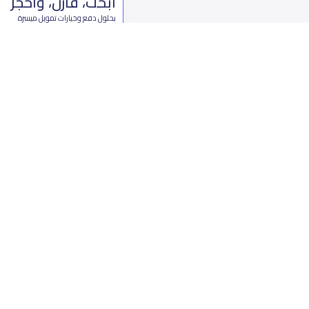
ابحث، قارن، واحجز
بحلول دفع وخيارات تمويل ميسرة
ابدأ الآن
من نحن
تواصل 
عن ياسكولز
ال
أخبار ياسكولز
7899 طريق 
المدونة المدرسية
ت
اسئلة وأجوبة