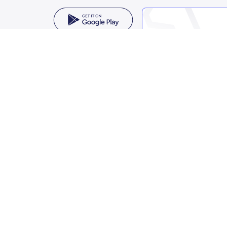
معنا
مملكة العربية السعودية
الثمامة، حي الربيع، الرياض 11564
واصل معنا