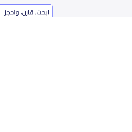
ابحث، قارن، واحجز
بحلول دفع وخيارات تمويل ميسرة
ابدأ الآن
من نحن
تواصل 
عن ياسكولز
ال
أخبار ياسكولز
7899 طريق 
المدونة المدرسية
ت
اسئلة وأجوبة