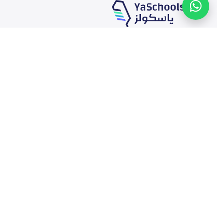
خدماتنا
المدارس
الوظائف
أخبار المدارس
المتاجر
دليل المدارس
الإعلان مع ياسكولز
خريطة المدارس
التمويل
أضف المدرسة
إضافة شريك
تصفح بالمدينة والحى
التقويم الدراسي