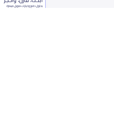
بحلول دفع وخيارات تمويل ميسرة
ابدأ الآن
من نحن
تواصل 
عن ياسكولز
ال
أخبار ياسكولز
7899 طريق 
المدونة المدرسية
ت
اسئلة وأجوبة