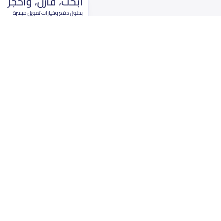
ابحث، قارن، واحجز
بحلول دفع وخيارات تمويل ميسرة
ابدأ الآن
من نحن
تواصل 
عن ياسكولز
ال
أخبار ياسكولز
7899 طريق 
المدونة المدرسية
ت
اسئلة وأجوبة