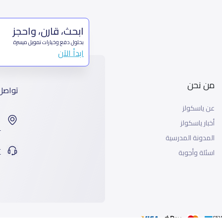
ابحث، قارن، واحجز
بحلول دفع وخيارات تمويل ميسرة
ابدأ الآن
من نحن
تواصل
عن ياسكولز
ا
أخبار ياسكولز
99
المدونة المدرسية
ت
اسئلة وأجوبة