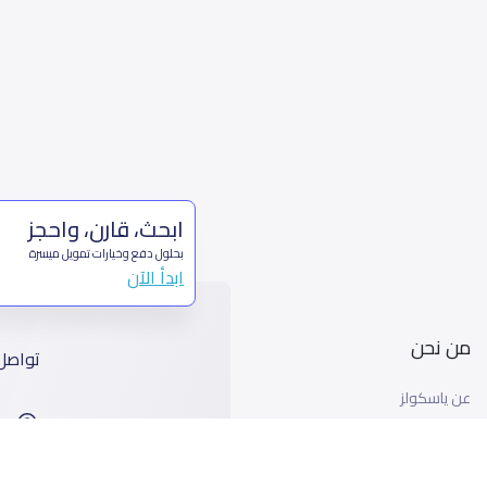
ابحث، قارن، واحجز
بحلول دفع وخيارات تمويل ميسرة
ابدأ الآن
من نحن
تواصل
عن ياسكولز
ا
أخبار ياسكولز
99
المدونة المدرسية