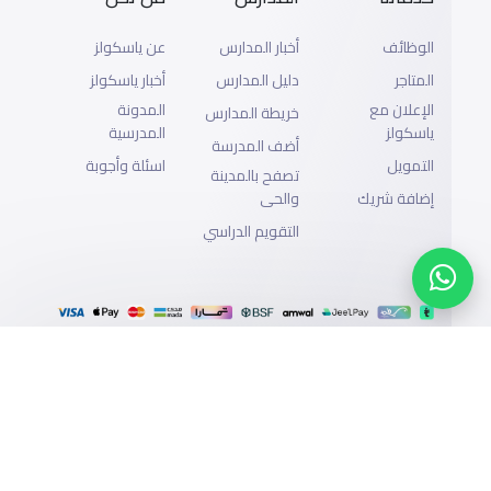
الوظائف
أخبار المدارس
عن ياسكولز
المتاجر
دليل المدارس
أخبار ياسكولز
الإعلان مع
المدونة
خريطة المدارس
ياسكولز
المدرسية
أضف المدرسة
التمويل
اسئلة وأجوبة
تصفح بالمدينة
إضافة شريك
والحى
التقويم الدراسي
الدعم
سياسة الخصوصية
جميع الحقوق محفوظة لياسكولز ©2026