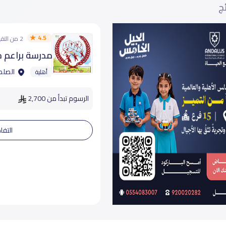
ئج
4.5
2 من التقييمات
مدرسة براعم خي
الصلصل
أهلية
الرسوم تبدأ من 2,700
التفا