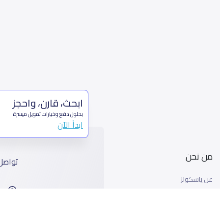
ابحث، قارن، واحجز
بحلول دفع وخيارات تمويل ميسرة
ابدأ الآن
من نحن
تواصل
عن ياسكولز
ا
أخبار ياسكولز
99
المدونة المدرسية