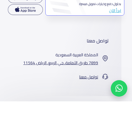
بحلول دفع وخيارات تمويل ميسرة
ابدأ الآن
تواصل معنا
المملكة العربية السعودية
7899 طريق الثمامة، حي الربيع، الرياض 11564
تواصل معنا
خدماتنا
المدارس
من نحن
الوظائف
أخبار المدارس
عن ياسكولز