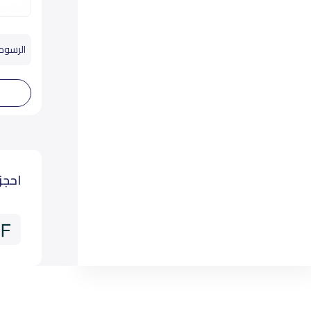
الرسوم تب
احجز