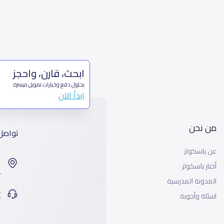
ابحث، قارن، واحجز
بحلول دفع وخيارات تمويل ميسرة
ابدأ الآن
من نحن
تواصل
عن ياسكولز
ا
أخبار ياسكولز
99
المدونة المدرسية
ت
اسئلة وأجوبة