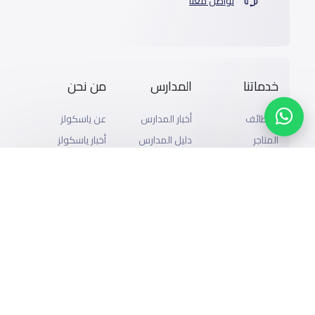
تواصل معنا
خدماتنا
المدارس
من نحن
الوظائف
أخبار المدارس
عن ياسكولز
المتاجر
دليل المدارس
أخبار ياسكولز
الإعلان مع
المدونة
خريطة المدارس
ياسكولز
المدرسية
أضف المدرسة
التمويل
اسئلة وأجوبة
تصفح بالمدينة
إضافة شريك
والحى
التقويم الدراسي