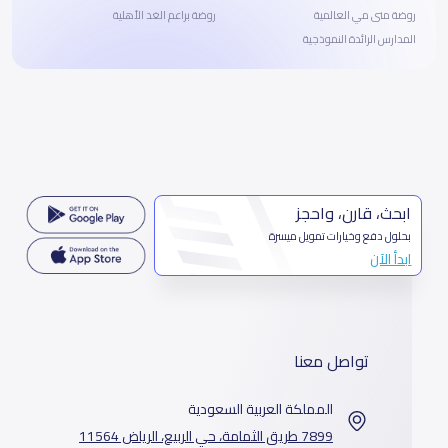
روضة منى مي العالمية
روضة براعم الغد الأهلية
المدارس الرائدة النموذجية
ابحث، قارن، واحجز
بحلول دفع وخيارات تمويل ميسرة
ابدأ الآن
تواصل معنا
المملكة العربية السعودية
7899 طريق الثمامة، حي الربيع، الرياض 11564