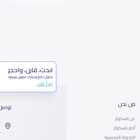
ابحث، قارن، واحجز
بحلول دفع وخيارات تمويل ميسرة
ابدأ الآن
من نحن
تواصل
عن ياسكولز
ا
أخبار ياسكولز
99
المدونة المدرسية