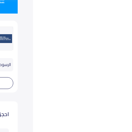
الرسوم تب
احجز