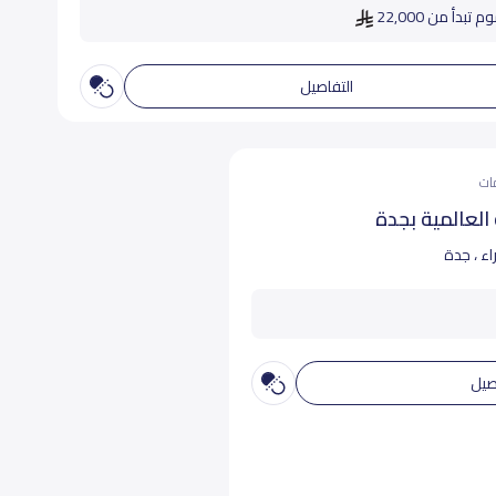
 تبدأ من 22,000
التفاصيل
العالمية بجدة
اء ، جدة
صيل