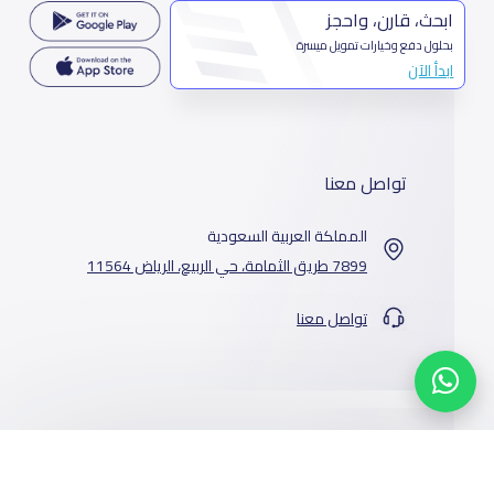
ابحث، قارن، واحجز
بحلول دفع وخيارات تمويل ميسرة
ابدأ الآن
تواصل معنا
المملكة العربية السعودية
7899 طريق الثمامة، حي الربيع، الرياض 11564
تواصل معنا
خدماتنا
المدارس
من نحن