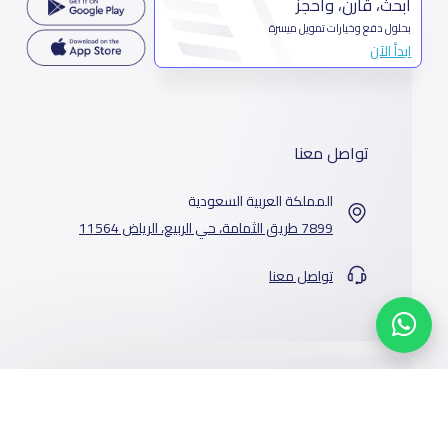
ابحث، قارن، واحجز
بحلول دفع وخيارات تمويل ميسرة
ابدأ الآن
تواصل معنا
المملكة العربية السعودية
7899 طريق الثمامة، حي الربيع، الرياض 11564
تواصل معنا
خدماتنا
المدارس
من نحن
الوظائف
أخبار المدارس
عن ياسكولز